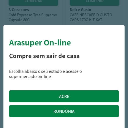
3 coracoes
dolce gusto
Café Expresso Tres Supremo
CAFE NESCAFE D GUSTO
Cápsula 80G
CAPS 170G KIT KAT
Arasuper On-line
27,49
32,99
R$
R$
Compre sem sair de casa
Escolha abaixo o seu estado e acesse o
supermercado on-line
nescafe