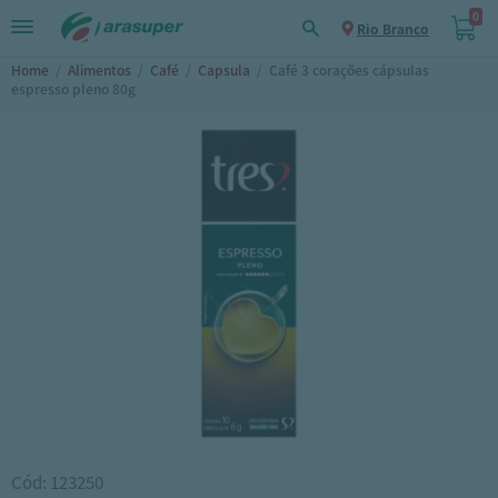
0
Rio Branco
Home
/
Alimentos
/
Café
/
Capsula
/
Café 3 corações cápsulas
espresso pleno 80g
Cód: 123250