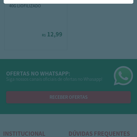
CAFE NESCAFE GOLD SOLUV
40G LIOFILIZADO
12,99
R$
OFERTAS NO WHATSAPP:
Siga nossos canais oficiais de ofertas no Whasapp!
RECEBER OFERTAS
INSTITUCIONAL
DÚVIDAS FREQUENTES