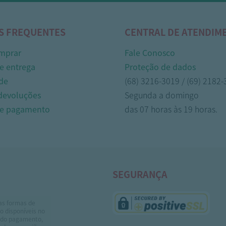
S FREQUENTES
CENTRAL DE ATENDIM
mprar
Fale Conosco
e entrega
Proteção de dados
de
(68) 3216-3019 / (69) 2182
 devoluções
Segunda a domingo
de pagamento
das 07 horas às 19 horas.
SEGURANÇA
as formas de
 disponíveis no
do pagamento,