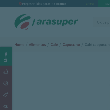
Preços válidos para:
Rio Branco
INS
alterar
/
/
/
/
Home
Alimentos
Café
Capuccino
Café cappuccin
Menu