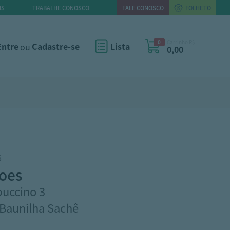
IS
TRABALHE CONOSCO
FALE CONOSCO
FOLHETO
0
Carrinho R$
Entre
ou
Cadastre-se
Lista
0,00
6
coes
uccino 3
Baunilha Sachê