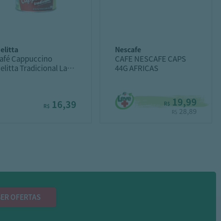
melitta
nescafe
afé Cappuccino
CAFE NESCAFE CAPS
elitta Tradicional Lata
44G AFRICAS
00G
19,99
16,39
R$
R$
28,89
R$
ER OFERTAS