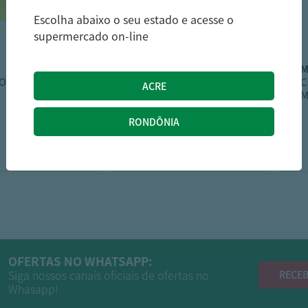
Escolha abaixo o seu estado e acesse o
supermercado on-line
l'or
'OR SACH 250G
CAPPUC L'OR 142.4G
C
AVELA
M
2
27,19
27,99
R$
R$
OFERTAS NO WHATSAPP:
Siga nossos canais oficiais de ofertas no
RECEB
Whasapp!