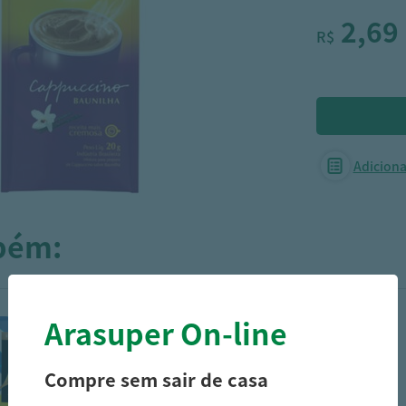
2,69
R$
Adicionar
mbém:
Arasuper On-line
Compre sem sair de casa