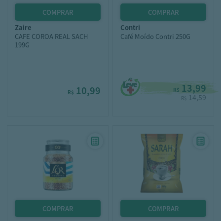
zaire
contri
CAFE COROA REAL SACH
Café Moído Contri 250G
199G
13,99
10,99
R$
R$
14,59
R$