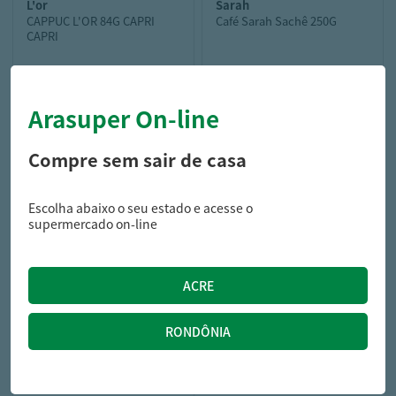
l'or
sarah
CAPPUC L'OR 84G CAPRI
Café Sarah Sachê 250G
CAPRI
Arasuper On-line
27,99
13,99
R$
R$
Compre sem sair de casa
Escolha abaixo o seu estado e acesse o
supermercado on-line
l'or
CAFE L'OR CAPS 52G
SANTORINI