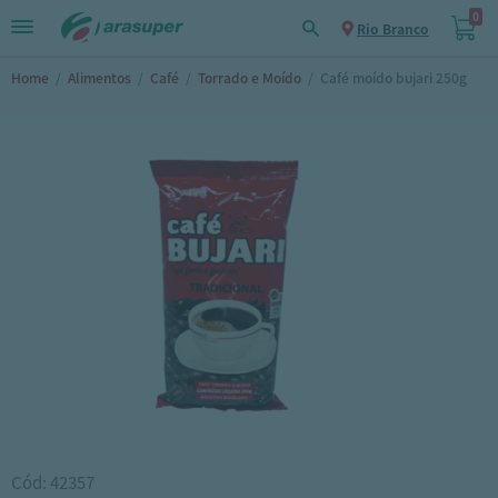
0
Rio Branco
Home
/
Alimentos
/
Café
/
Torrado e Moído
/
Café moído bujari 250g
Cód: 42357