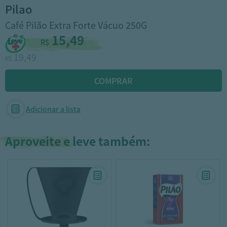
pilao
Café Pilão Extra Forte Vácuo 250G
15,49
R$
19,49
R$
Adicionar a lista
Aproveite e leve também: