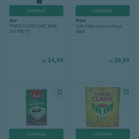
mor
pilao
PORTA FILTRO CAFE MOR
Café Pilão Intenso Vácuo
103 PRETO
500G
14,99
39,89
R$
R$