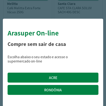
melitta
santa clara
Café Melitta Extra Forte
CAFE STA CLARA SOLUV
Vácuo 250G
SACH 40G DESC
Arasuper On-line
17,99
17,19
R$
R$
Compre sem sair de casa
Escolha abaixo o seu estado e acesse o
supermercado on-line
pilao
Café Pilão Extra Forte Vácuo