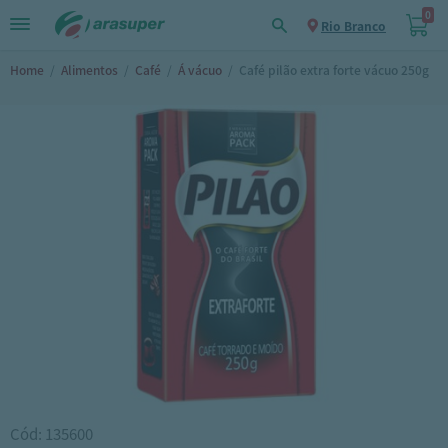
0
Rio Branco
Home
/
Alimentos
/
Café
/
Á vácuo
/
Café pilão extra forte vácuo 250g
Cód: 135600