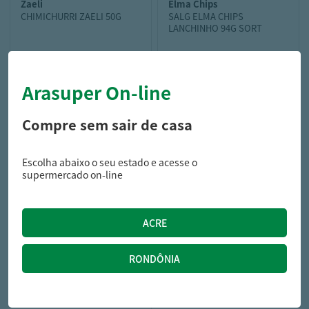
zaeli
elma chips
CHIMICHURRI ZAELI 50G
SALG ELMA CHIPS
LANCHINHO 94G SORT
Arasuper On-line
8,79
14,29
R$
R$
Compre sem sair de casa
Escolha abaixo o seu estado e acesse o
supermercado on-line
elma chips
SALG CHEETOS 70G MIX