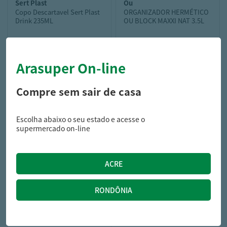
sert plast
ou
Copo Descartavel Sert Plast
ORGANIZADOR HERMÉTICO
Drink 235ML
OU BLOCK MAXXI NAT 3.5L
Arasuper On-line
9,59
60,29
R$
R$
Compre sem sair de casa
Escolha abaixo o seu estado e acesse o
supermercado on-line
yangzi
Caneca Chopp Yangzi
Munich 500ML