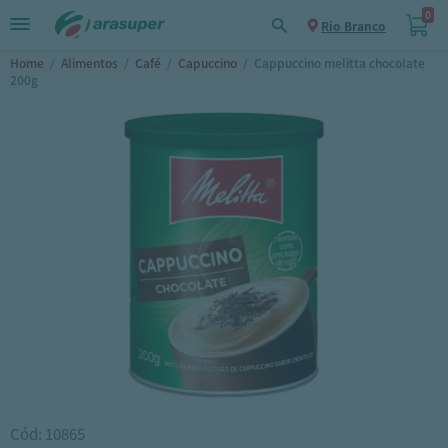
0
Rio Branco
Home
/
Alimentos
/
Café
/
Capuccino
/
Cappuccino melitta chocolate
200g
Cód: 10865