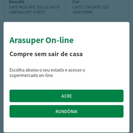
nescafe
l'or
CAFE NESCAFE SOLUV SACH
CAFE L'OR CAPS 52G
L40P36G EXT FORTE
SANTORINI
Arasuper On-line
7,89
31,89
R$
R$
Compre sem sair de casa
Escolha abaixo o seu estado e acesse o
supermercado on-line
l'or
CAFE L'OR SACH 250G
SANTORINI