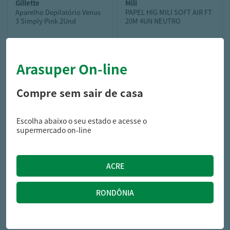
gillette
mili
Aparelho Depilatório Venus
PAPEL HIG MILI SOFT AIR FT
3 Simply Pink 2Und
20M 4UN NEUTRO
Arasuper On-line
19,49
9,69
R$
R$
Compre sem sair de casa
Escolha abaixo o seu estado e acesse o
supermercado on-line
blushave
Aparelho De Barbear
Blushave Versa 2 Unidades