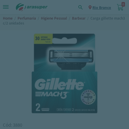
0
Rio Branco
Home
/
Perfumaria
/
Higiene Pessoal
/
Barbear
/
Carga gillette mach3
c/2 unidades
Cód: 3880