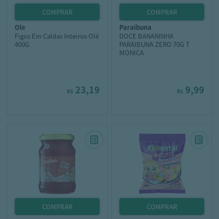
ole
paraibuna
Figos Em Caldas Inteiros Olé
DOCE BANANINHA
400G
PARAIBUNA ZERO 70G T
MONICA
23,19
9,99
R$
R$