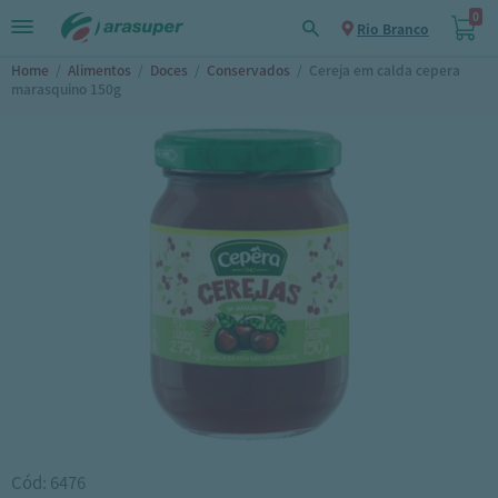
0
Rio Branco
Home
/
Alimentos
/
Doces
/
Conservados
/
Cereja em calda cepera
marasquino 150g
Cód: 6476