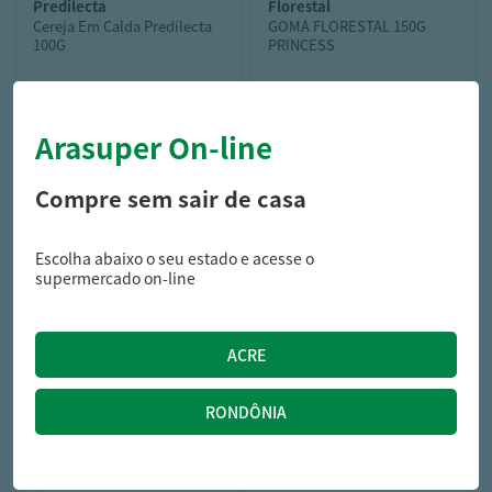
predilecta
florestal
Cereja Em Calda Predilecta
GOMA FLORESTAL 150G
100G
PRINCESS
Arasuper On-line
27,99
4,59
R$
R$
Compre sem sair de casa
Escolha abaixo o seu estado e acesse o
supermercado on-line
vitao
BOLINHO VITAO DISNEY
S/GLUT 35G MORANGO