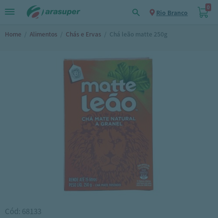
0
Rio Branco
Home
/
Alimentos
/
Chás e Ervas
/
Chá leão matte 250g
Cód: 68133