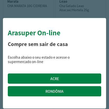
marata
leao
CHA MARATA 10G CIDREIRA
Cha Gelado Leao
Abacaxi/Hortela 25g
Arasuper On-line
3,19
18,99
R$
R$
3,89
R$
Compre sem sair de casa
Escolha abaixo o seu estado e acesse o
supermercado on-line
marilan
BISC CREAM CRACKER
MARILAN 300G MAN