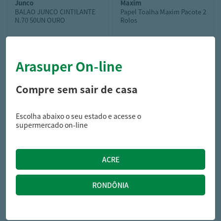
junco
maxim
BALAO JUNCO CINTILANTE
Papel Toalha Maxim Pacote 2
N.70 50UN OURO
Rolos
Arasuper On-line
31,29
7,09
R$
R$
Compre sem sair de casa
Escolha abaixo o seu estado e acesse o
supermercado on-line
junco
SUPORTE JUNCO PEGA
BALAO 10UN