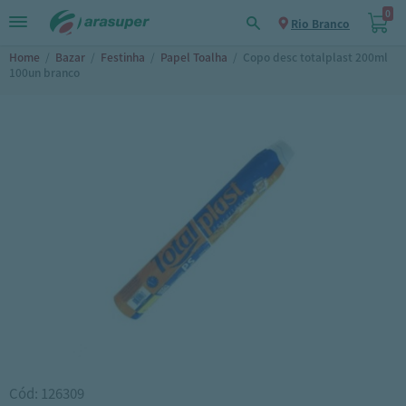
0
Rio Branco
Home
/
Bazar
/
Festinha
/
Papel Toalha
/
Copo desc totalplast 200ml
100un branco
Cód: 126309