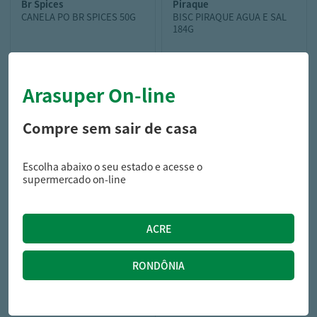
br spices
piraque
CANELA PO BR SPICES 50G
BISC PIRAQUE AGUA E SAL
184G
Arasuper On-line
25,29
6,79
R$
R$
Compre sem sair de casa
Escolha abaixo o seu estado e acesse o
supermercado on-line
doritos
SALG DORITOS 183G NACHO