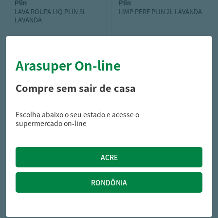
plin
plin
LAVA ROUPA LIQ PLIN 3L
LIMP PERF PLIN 2L LAVANDA
LAVANDA
Arasuper On-line
34,29
19,99
R$
R$
Compre sem sair de casa
Escolha abaixo o seu estado e acesse o
supermercado on-line
alpes
DESINF PINHO ALPES 2L
EUCALIPTO