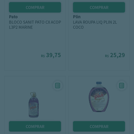
pato
plin
BLOCO SANIT PATO CX ACOP
LAVA ROUPA LIQ PLIN 2L
L3P2 MARINE
COCO
39,75
25,29
R$
R$