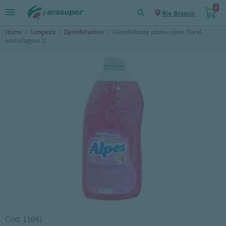
0
Rio Branco
Home
/
Limpeza
/
Desinfetantes
/
Desinfetante pinho alpes floral
embalagem 2l
Cód: 11041