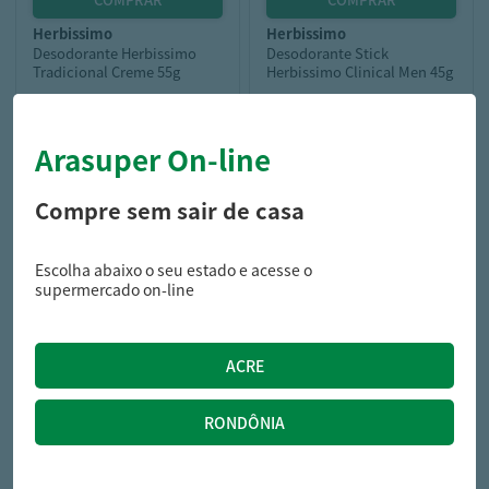
herbissimo
herbissimo
Desodorante Herbissimo
Desodorante Stick
Tradicional Creme 55g
Herbissimo Clinical Men 45g
Arasuper On-line
7,89
16,99
R$
R$
Compre sem sair de casa
Escolha abaixo o seu estado e acesse o
supermercado on-line
adidas
Desodorante Feminino