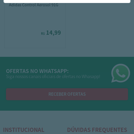
Adidas Control Aerosol 91G
14,99
R$
OFERTAS NO WHATSAPP:
Siga nossos canais oficiais de ofertas no Whasapp!
RECEBER OFERTAS
INSTITUCIONAL
DÚVIDAS FREQUENTES