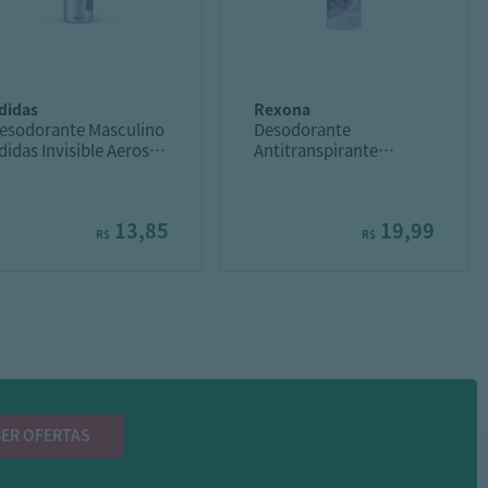
adidas
rexona
esodorante Masculino
Desodorante
didas Invisible Aerosol
Antitranspirante
50Ml
Rexona Active Emotion
150Ml
13,85
19,99
R$
R$
ER OFERTAS