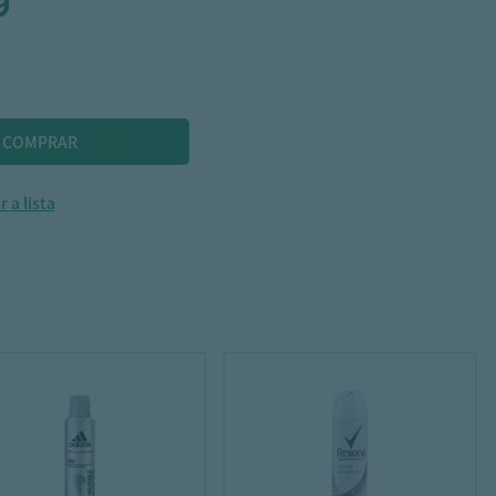
9
 a lista