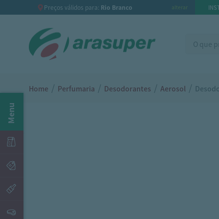
Preços válidos para:
Rio Branco
INS
alterar
/
/
/
/
Home
Perfumaria
Desodorantes
Aerosol
Desodo
Menu