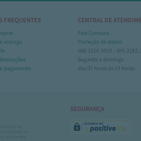
S FREQUENTES
CENTRAL DE ATENDIM
mprar
Fale Conosco
e entrega
Proteção de dados
de
(68) 3216-3019 / (69) 2182
 devoluções
Segunda a domingo
de pagamento
das 07 horas às 19 horas.
SEGURANÇA
as formas de
 disponíveis no
do pagamento,