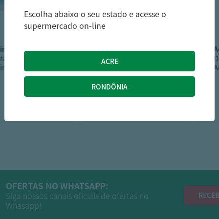
Escolha abaixo o seu estado e acesse o
supermercado on-line
simo
mood
rante
DESOD CREM MOOD
D
imo Sensitive
50G FLOR ALGOD
A
55g
1
7,89
4,89
R$
R$
OFERTAS NO WHATSAPP:
Siga nossos canais oficiais de ofertas no
RECEB
Whasapp!