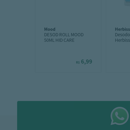
mood
herbis
DESOD ROLL MOOD
Desodo
50ML HID CARE
Herbiss
Creme 
6,99
R$