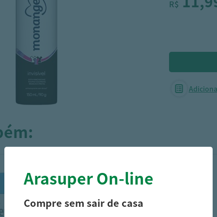
11,9
R$
Adicionar
mbém:
Arasuper On-line
Compre sem sair de casa