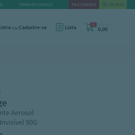
IS
TRABALHE CONOSCO
FALE CONOSCO
FOLHETO
0
Carrinho R$
Entre
ou
Cadastre-se
Lista
0,00
5
ge
nte Aerosol
nvisível 90G