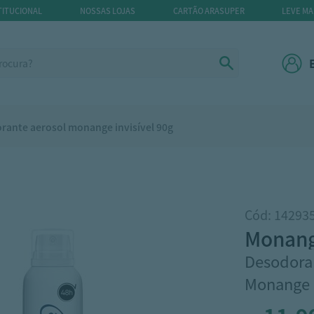
TITUCIONAL
NOSSAS LOJAS
CARTÃO ARASUPER
LEVE MA
rante aerosol monange invisível 90g
Cód: 14293
monan
Desodora
Monange I