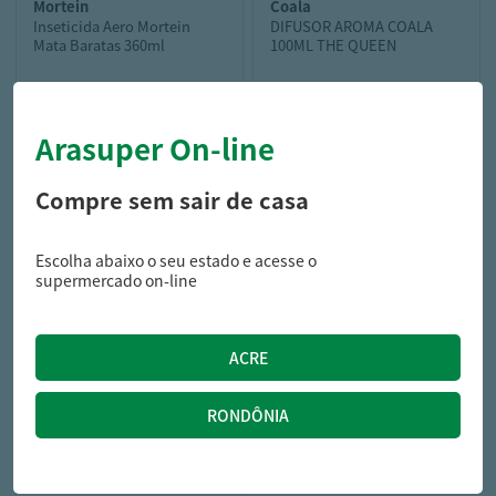
mortein
coala
Inseticida Aero Mortein
DIFUSOR AROMA COALA
Mata Baratas 360ml
100ML THE QUEEN
Arasuper On-line
22,75
16,99
R$
R$
Compre sem sair de casa
Escolha abaixo o seu estado e acesse o
supermercado on-line
limpol
Detergente Liquido Limpol
Lavanda 500ML