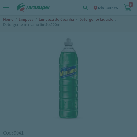
0
Rio Branco
Home
/
Limpeza
/
Limpeza de Cozinha
/
Detergente Líquido
/
Detergente minuano limão 500ml
Cód: 9041