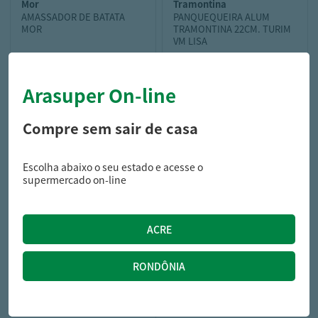
mor
tramontina
AMASSADOR DE BATATA
PANQUEQUEIRA ALUM
MOR
TRAMONTINA 22CM. TURIM
VM LISA
Arasuper On-line
26,99
55,99
R$
R$
Compre sem sair de casa
Escolha abaixo o seu estado e acesse o
supermercado on-line
plasutil
POTE PLASUTIL TRAVA MAIS
910ML A2