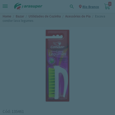
0
Rio Branco
Home
/
Bazar
/
Utilidades de Cozinha
/
Acessórios de Pia
/
Escova
condor lava legumes
Cód: 135461