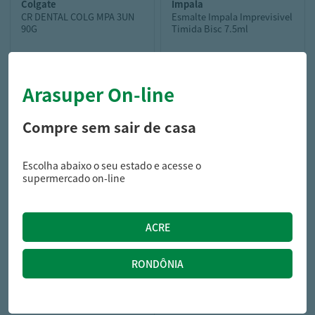
colgate
impala
CR DENTAL COLG MPA 3UN
Esmalte Impala Imprevisivel
90G
Timida Bisc 7.5ml
Arasuper On-line
15,99
6,99
R$
R$
Compre sem sair de casa
Escolha abaixo o seu estado e acesse o
supermercado on-line
colorama
Esmalte Colorama Cremoso
Leite Coco