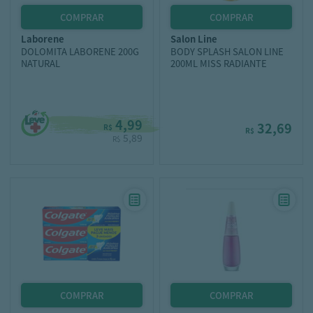
laborene
salon line
DOLOMITA LABORENE 200G
BODY SPLASH SALON LINE
NATURAL
200ML MISS RADIANTE
4,99
32,69
R$
R$
5,89
R$