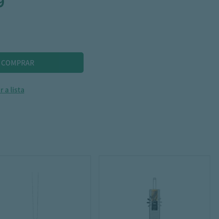
9
 a lista