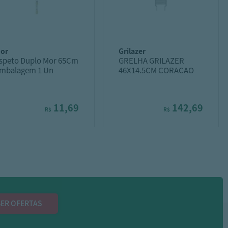
mor
grilazer
speto Duplo Mor 65Cm
GRELHA GRILAZER
mbalagem 1 Un
46X14.5CM CORACAO
11,69
142,69
R$
R$
ER OFERTAS