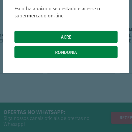
Escolha abaixo o seu estado e acesse o
supermercado on-line
r
grilazer
O GAUCHO
GRELHA PEIXE
E
ER 85CM DUPLO
GRILAZER 25X50CM
E
29,99
128,19
R$
R$
OFERTAS NO WHATSAPP:
Siga nossos canais oficiais de ofertas no
RECEB
Whasapp!