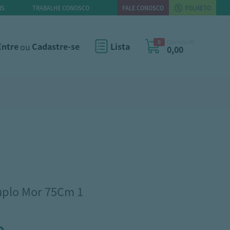
IS
TRABALHE CONOSCO
FALE CONOSCO
FOLHETO
0
Carrinho R$
Entre
ou
Cadastre-se
Lista
0,00
uplo Mor 75Cm 1