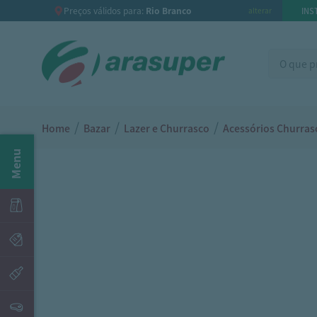
Preços válidos para:
Rio Branco
INS
alterar
/
/
/
Home
Bazar
Lazer e Churrasco
Acessórios Churras
Menu