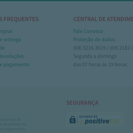
S FREQUENTES
CENTRAL DE ATENDIM
mprar
Fale Conosco
e entrega
Proteção de dados
de
(68) 3216-3019 / (69) 2182
 devoluções
Segunda a domingo
de pagamento
das 07 horas às 19 horas.
SEGURANÇA
as formas de
 disponíveis no
do pagamento,