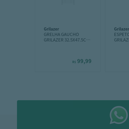
grilazer
grilaze
GRELHA GAUCHO
ESPET
GRILAZER 32.5X47.5CM
GRILAZ
BANDEJA
99,99
R$