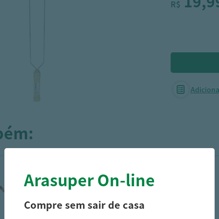
19,9
R$
Adicionar
mbém:
Arasuper On-line
Compre sem sair de casa