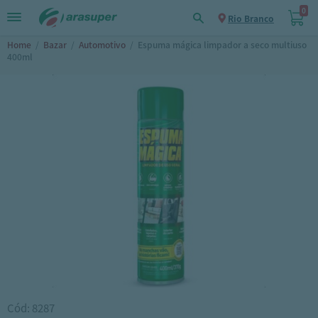
0
Rio Branco
Home
/
Bazar
/
Automotivo
/
Espuma mágica limpador a seco multiuso
400ml
Cód: 8287