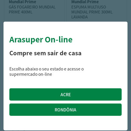
mundial prime
mundial prime
GÁS FOGAREIRO MUNDIAL
ESPUMA MULTIUSO
PRIME 400ML
MUNDIAL PRIME 300ML
LAVANDA
Arasuper On-line
13,19
11,59
R$
R$
Compre sem sair de casa
Escolha abaixo o seu estado e acesse o
supermercado on-line
my place
Limpa Estofado My Place
Zip Spray Clean 300Ml