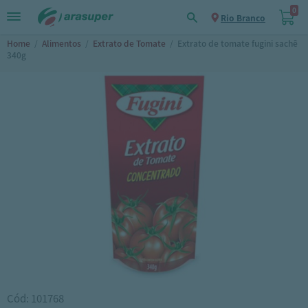
0
Rio Branco
Home
/
Alimentos
/
Extrato de Tomate
/
Extrato de tomate fugini sachê
340g
Cód: 101768