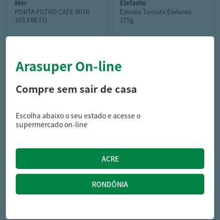
mor
elefante
PORTA FILTRO CAFE MOR
Extrato Tomate Elefante
103 PRETO
275g
Arasuper On-line
14,99
7,69
R$
R$
Compre sem sair de casa
Escolha abaixo o seu estado e acesse o
supermercado on-line
l'or
CAFE L'OR SACH 250G CAPRI