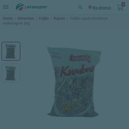
0
Rio Branco
Home
/
Alimentos
/
Feijão
/
Rajado
/
Feijão rajado kumbuca
embalagem 1kg