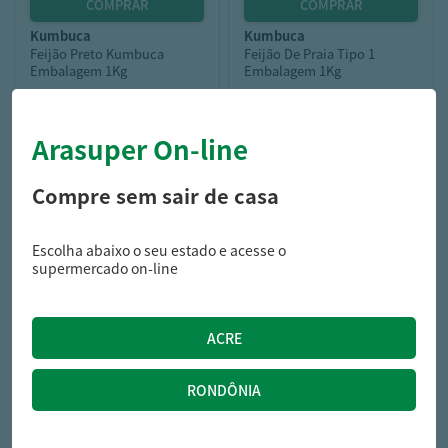
kumbuca
kumbuca
Feijão Preto Kumbuca
Feijão De Praia Tipo 1
Embalagem 1Kg
Embalagem 1Kg
Arasuper On-line
6,59
5,39
R$
R$
Compre sem sair de casa
Escolha abaixo o seu estado e acesse o
supermercado on-line
liane