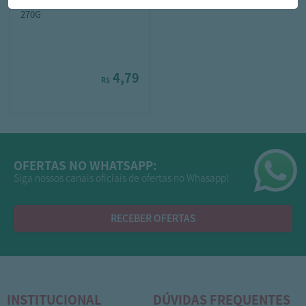
BISC MAIZENA LIANE S/LACT
270G
4,79
R$
OFERTAS NO WHATSAPP:
Siga nossos canais oficiais de ofertas no Whasapp!
RECEBER OFERTAS
INSTITUCIONAL
DÚVIDAS FREQUENTES