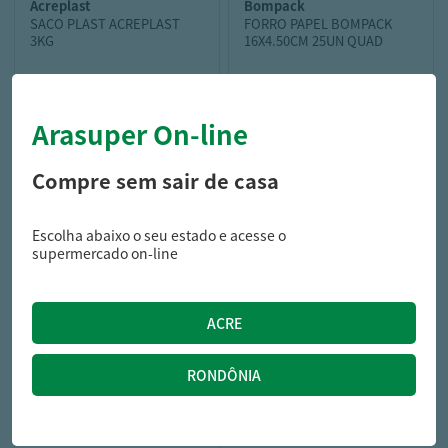
acreplast
bompack
SACO PLAST ACREPLAST
FORRO PAPEL BOMPACK
3KG
16X4.50CM 25UN QUAD
Arasuper On-line
36,49
10,49
R$
R$
Compre sem sair de casa
Escolha abaixo o seu estado e acesse o
supermercado on-line
BALAO REGINA RED N.09
50UN VERMELHO