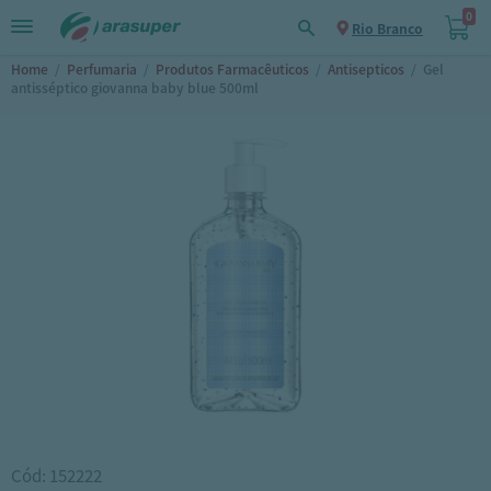
0
Rio Branco
Home
/
Perfumaria
/
Produtos Farmacêuticos
/
Antisepticos
/
Gel
antisséptico giovanna baby blue 500ml
Cód: 152222