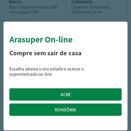
marcia
cottonbaby
Água Oxigenada Marcia 20V
Curativos Cottonbaby
Embalagem 70Ml
Tradicional 10 Un
Arasuper On-line
2,69
3,99
R$
R$
Compre sem sair de casa
Escolha abaixo o seu estado e acesse o
supermercado on-line
cotton
Algodão Bola Cotton Line
Colorido Pacote 95G