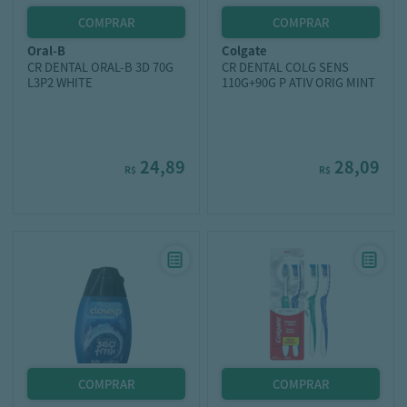
oral-b
colgate
CR DENTAL ORAL-B 3D 70G
CR DENTAL COLG SENS
L3P2 WHITE
110G+90G P ATIV ORIG MINT
24,89
28,09
R$
R$