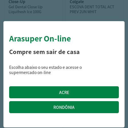
close-up
colgate
Gel Dental Close Up
ESCOVA DENT TOTAL ACT
Liquifresh Ice 100G
PREV 2UN WHIT
Arasuper On-line
7,99
31,29
R$
R$
Compre sem sair de casa
Escolha abaixo o seu estado e acesse o
supermercado on-line
oral-b
ESCOVA DENT ORAL-B 3UN
CLASSIC