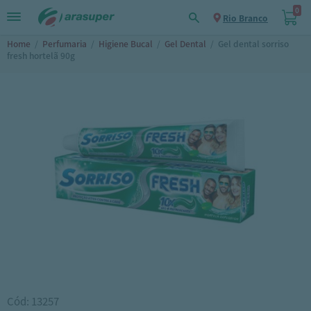
0
Rio Branco
Home
/
Perfumaria
/
Higiene Bucal
/
Gel Dental
/
Gel dental sorriso
fresh hortelã 90g
Cód: 13257