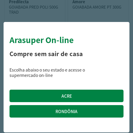
predilecta
amore
GOIABADA PRED POLI 500G
GOIABADA AMORE PT 300G
TRAD
Arasuper On-line
10,29
5,59
R$
R$
Compre sem sair de casa
Escolha abaixo o seu estado e acesse o
supermercado on-line
dr peanut
PASTA AMEND DR PEANUT
ZERO 600G PISTACHE