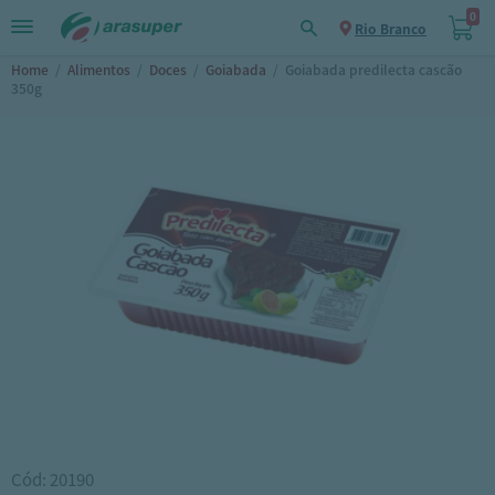
0
Rio Branco
Home
/
Alimentos
/
Doces
/
Goiabada
/
Goiabada predilecta cascão
350g
Cód: 20190