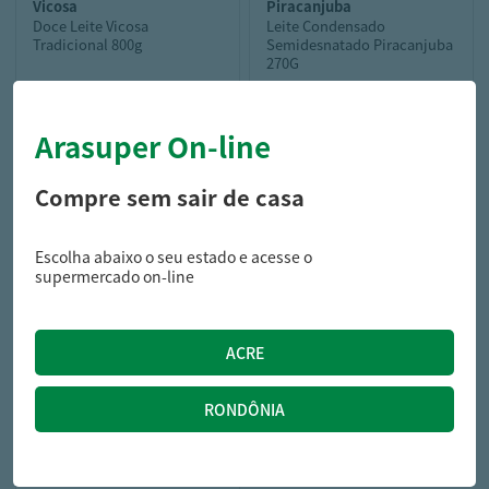
vicosa
piracanjuba
Doce Leite Vicosa
Leite Condensado
Tradicional 800g
Semidesnatado Piracanjuba
270G
Arasuper On-line
53,99
5,89
R$
R$
Compre sem sair de casa
Escolha abaixo o seu estado e acesse o
supermercado on-line
moca
Leite Condensado Moça
Nestlé Lata 395G