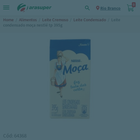
0
Rio Branco
Home
/
Alimentos
/
Leite Cremoso
/
Leite Condensado
/
Leite
condensado moça nestlé tp 395g
Cód: 64368