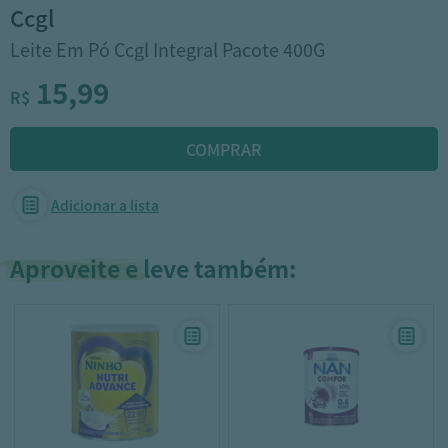
ccgl
Leite Em Pó Ccgl Integral Pacote 400G
15,99
R$
Adicionar a lista
Aproveite e leve também: