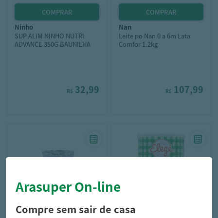
ninho
nan
SUP ALIM NINHO NUTRI
Leite po Nan 0 a 6m Lata
ADVANCE 350G BAUNILHA
Comfor 1.2kg
32,99
107,99
R$
R$
Arasuper On-line
Compre sem sair de casa