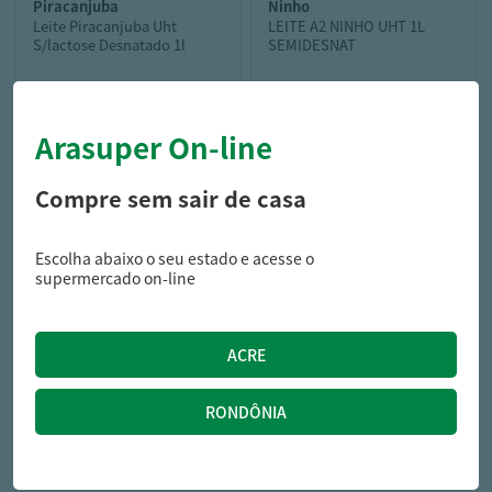
piracanjuba
ninho
Leite Piracanjuba Uht
LEITE A2 NINHO UHT 1L
S/lactose Desnatado 1l
SEMIDESNAT
Arasuper On-line
8,39
9,99
R$
R$
Compre sem sair de casa
Escolha abaixo o seu estado e acesse o
supermercado on-line
3 coracoes
BEB LACT 3 CORACOES S/
LACT WHEY 250ML CAPP