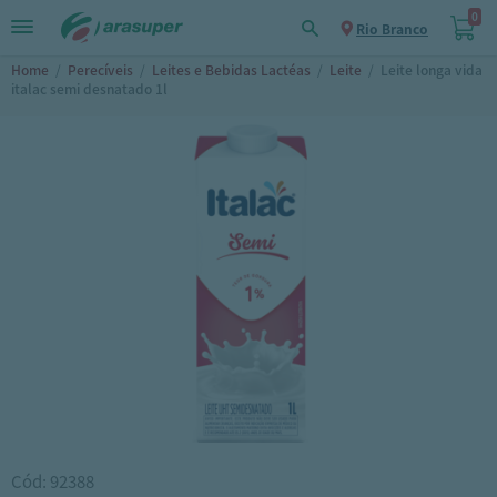
0
Rio Branco
Home
/
Perecíveis
/
Leites e Bebidas Lactéas
/
Leite
/
Leite longa vida
italac semi desnatado 1l
Cód: 92388