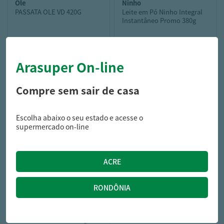
ole
ninho
PASSATA OLE VD 420G
Leite em Pó Ninho Integral
Instantâneo Promo 380g
Arasuper On-line
13,99
21,89
R$
R$
Compre sem sair de casa
Escolha abaixo o seu estado e acesse o
supermercado on-line
ninho
Leite Po Ninho Integral
Sache Instantaneo 750g