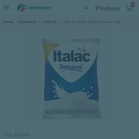
0
Rio Branco
Home
/
Alimentos
/
Leite Pó
/
Leite po italac integral sache 1kg
Cód: 147396