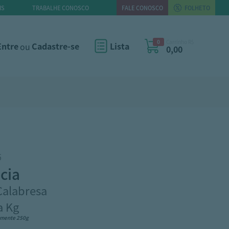
IS
TRABALHE CONOSCO
FALE CONOSCO
FOLHETO
0
Carrinho R$
Entre
ou
Cadastre-se
Lista
0,00
6
ncia
Calabresa
a Kg
amente 250g