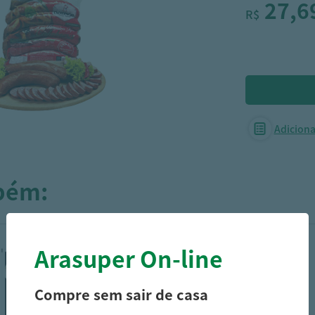
27,6
R$
Adicionar
mbém:
Arasuper On-line
Compre sem sair de casa