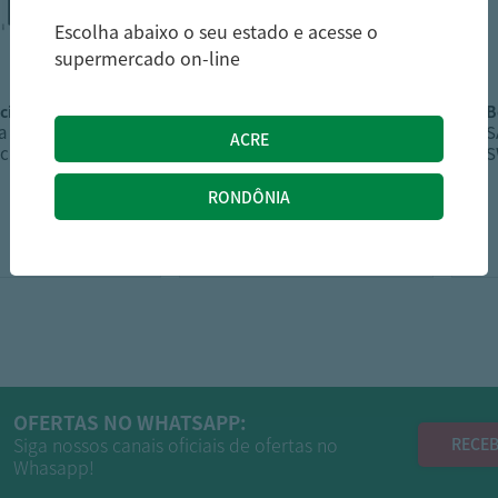
Escolha abaixo o seu estado e acesse o
supermercado on-line
ncia
ceratti
a Calabresa
Mortadela Ceratti Fat
S
ncia Premium
Bologna 150g
S
16,99
23,49
R$
R$
OFERTAS NO WHATSAPP:
Siga nossos canais oficiais de ofertas no
RECEB
Whasapp!