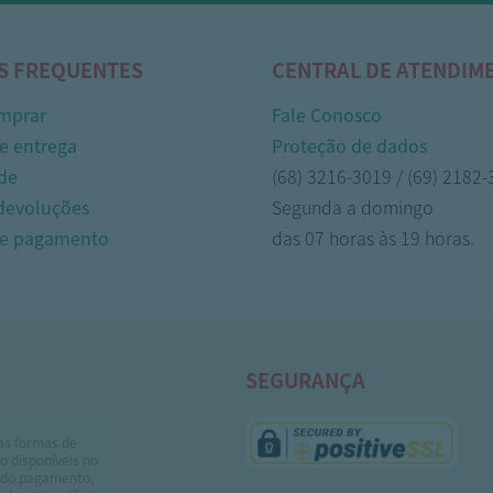
S FREQUENTES
CENTRAL DE ATENDIM
mprar
Fale Conosco
e entrega
Proteção de dados
de
(68) 3216-3019 / (69) 2182
 devoluções
Segunda a domingo
de pagamento
das 07 horas às 19 horas.
SEGURANÇA
as formas de
 disponíveis no
do pagamento,