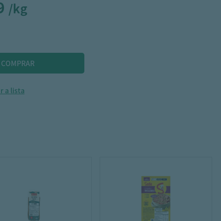
9
/kg
 a lista