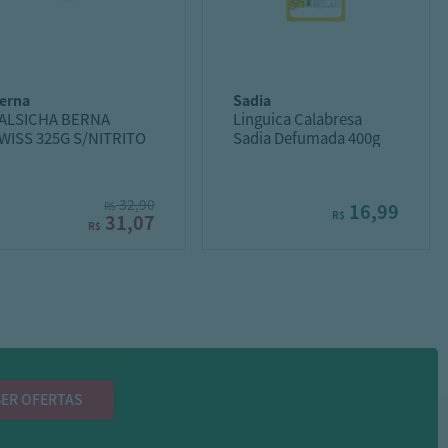
berna
sadia
ALSICHA BERNA
Linguica Calabresa
WISS 325G S/NITRITO
Sadia Defumada 400g
32,90
R$
16,99
R$
31,07
R$
ER OFERTAS