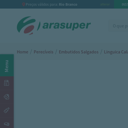
Preços válidos para:
Rio Branco
INS
alterar
/
/
/
Home
Perecíveis
Embutidos Salgados
Linguica Ca
Menu