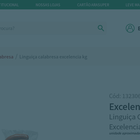
TITUCIONAL
NOSSAS LOJAS
CARTÃO ARASUPER
LEVE MA
/
labresa
Linguiça calabresa excelencia kg
Cód: 13230
excele
Linguiça 
Excelenci
unidade aproximad