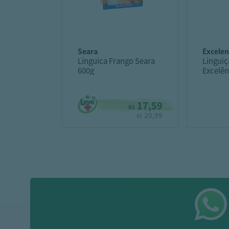
seara
excele
Linguica Frango Seara
Linguiç
600g
Excelê
400G
17,59
R$
20,99
R$