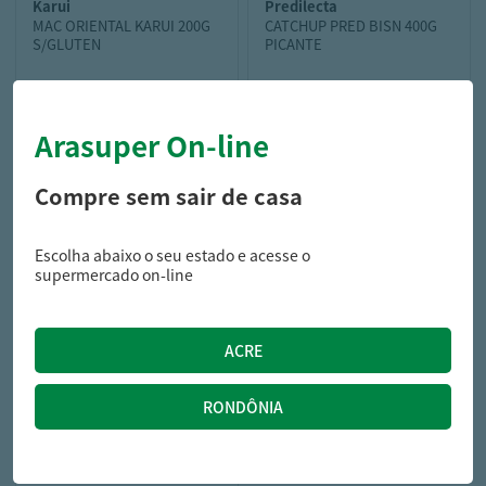
karui
predilecta
MAC ORIENTAL KARUI 200G
CATCHUP PRED BISN 400G
S/GLUTEN
PICANTE
Arasuper On-line
14,99
7,69
R$
R$
Compre sem sair de casa
Escolha abaixo o seu estado e acesse o
supermercado on-line
elma chips
SALG ELMA CHIPS
LANCHINHO 94G SORT