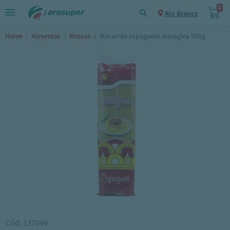
0
Rio Branco
Home
/
Alimentos
/
Massas
/
Macarrão espaguete maragina 500g
Cód: 137049