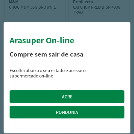
m&m
predilecta
CHOC M&M 35G BROWNIE
CATCHUP PRED BISN 400G
TRAD
Arasuper On-line
4,89
7,69
R$
R$
Compre sem sair de casa
Escolha abaixo o seu estado e acesse o
supermercado on-line
heinz
EXTRATO TOM HEINZ 240G
TRAD