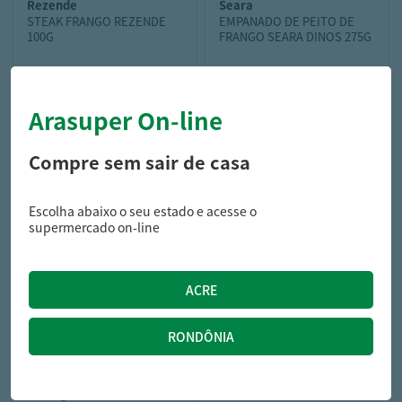
rezende
seara
STEAK FRANGO REZENDE
EMPANADO DE PEITO DE
100G
FRANGO SEARA DINOS 275G
Arasuper On-line
2,19
12,59
R$
R$
Compre sem sair de casa
Escolha abaixo o seu estado e acesse o
supermercado on-line
becel
Creme Vegetal Becel Com
Sal Orgânico 250G