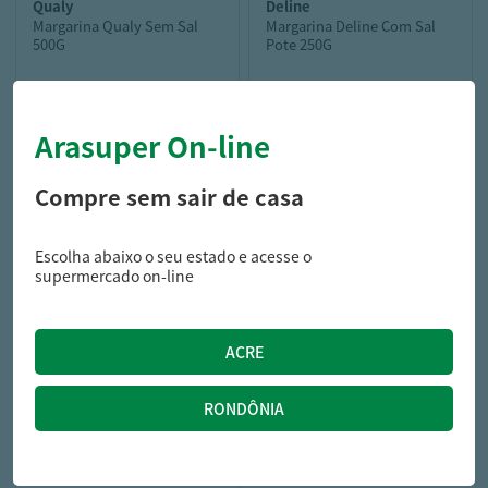
qualy
deline
Margarina Qualy Sem Sal
Margarina Deline Com Sal
500G
Pote 250G
Arasuper On-line
12,59
5,49
R$
R$
Compre sem sair de casa
Escolha abaixo o seu estado e acesse o
supermercado on-line
friato
FILE PEITO FRANGO FRIATO
CONG KG