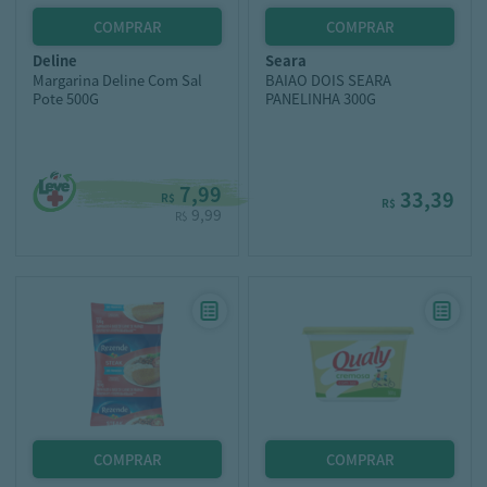
deline
seara
Margarina Deline Com Sal
BAIAO DOIS SEARA
Pote 500G
PANELINHA 300G
7,99
33,39
R$
R$
9,99
R$