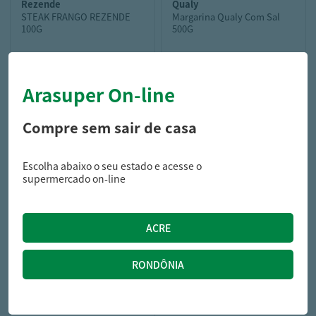
rezende
qualy
STEAK FRANGO REZENDE
Margarina Qualy Com Sal
100G
500G
Arasuper On-line
2,19
12,49
R$
R$
Compre sem sair de casa
Escolha abaixo o seu estado e acesse o
supermercado on-line
seara
HAMB SEARA 150G BOVINO