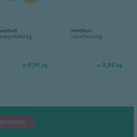
hortifruti
hortifruti
aranja Bahia Kg
Lima Persia Kg
9,99
8,99
/kg
/kg
R$
R$
ER OFERTAS