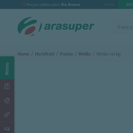
Preços válidos para:
Rio Branco
INS
alterar
/
/
/
/
Home
Hortifruti
Frutas
Melão
Melão rei kg
Menu