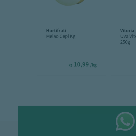
hortifruti
vitoria
Melao Cepi Kg
Uva Vit
250g
10,99
/kg
R$