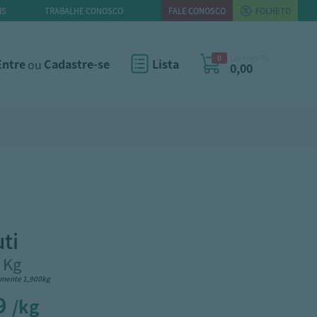
IS
TRABALHE CONOSCO
FALE CONOSCO
FOLHETO
0
Carrinho R$
Entre
ou
Cadastre-se
Lista
0,00
uti
 Kg
mente 1,900kg
9
/kg