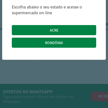
Escolha abaixo o seu estado e acesse o
supermercado on-line
hortifruti
oria Gotinha Mel
Manga Rosa Kg
L
6,99
14,99
/kg
R$
R$
OFERTAS NO WHATSAPP:
Siga nossos canais oficiais de ofertas no
RECEB
Whasapp!