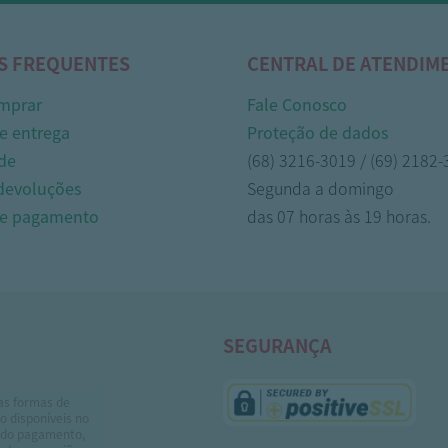
S FREQUENTES
CENTRAL DE ATENDIM
mprar
Fale Conosco
e entrega
Proteção de dados
de
(68) 3216-3019 / (69) 2182
 devoluções
Segunda a domingo
de pagamento
das 07 horas às 19 horas.
SEGURANÇA
as formas de
 disponíveis no
do pagamento,