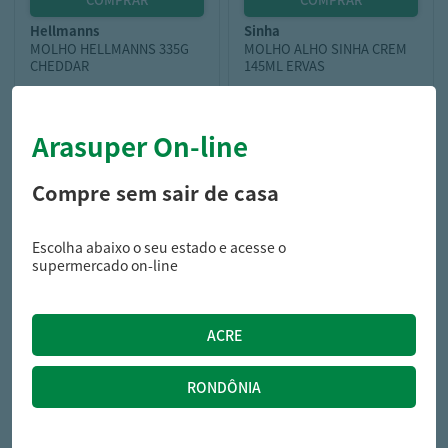
hellmanns
sinha
MOLHO HELLMANNS 335G
MOLHO ALHO SINHA CREM
CHEDDAR
145ML ERVAS
Arasuper On-line
17,99
5,59
R$
R$
Compre sem sair de casa
Escolha abaixo o seu estado e acesse o
supermercado on-line
mendez
MOLHO PIM MENDES 215ML