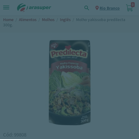
0
Rio Branco
Home
/
Alimentos
/
Molhos
/
Inglês
/
Molho yakissoba predilecta
300g.
Cód: 99808