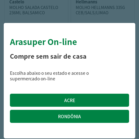
castelo
hellmanns
MOLHO SALADA CASTELO
MOLHO HELLMANNS 335G
236ML BALSAMICO
CEB/SALS/LIMAO
Arasuper On-line
9,89
17,99
R$
R$
Compre sem sair de casa
Escolha abaixo o seu estado e acesse o
supermercado on-line
heinz
MOLHO TIPO MAIONESE
HEINZ 215G ALHO NEGRO