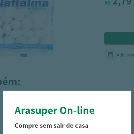
2,79
R$
Adicionar
mbém:
Arasuper On-line
Compre sem sair de casa