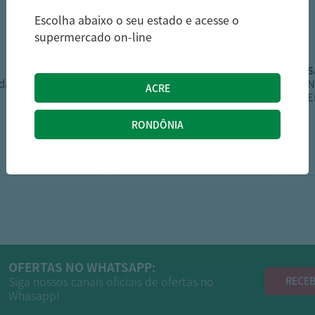
Escolha abaixo o seu estado e acesse o
supermercado on-line
detefon
ida Vorel Aerosol
Inseticida Espiral
N
Detefon 10un
E
18,99
8,29
R$
R$
OFERTAS NO WHATSAPP:
Siga nossos canais oficiais de ofertas no
RECEB
Whasapp!