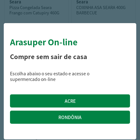
seara
seara
Pizza Congelada Seara
COXINHA ASA SEARA 400G
Frango com Catupiry 460G
BARBECUE
Arasuper On-line
27,69
21,59
R$
R$
Compre sem sair de casa
Escolha abaixo o seu estado e acesse o
supermercado on-line
sadia
Lasanha Sadia Familiar
Bolonhesa 1Kg