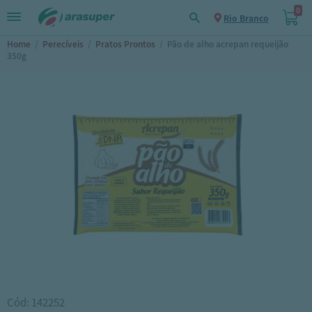
0
Rio Branco
Home
/
Perecíveis
/
Pratos Prontos
/
Pão de alho acrepan requeijão
350g
Cód: 142252