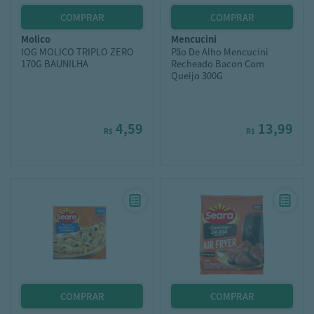
molico
mencucini
IOG MOLICO TRIPLO ZERO
Pão De Alho Mencucini
170G BAUNILHA
Recheado Bacon Com
Queijo 300G
4,59
13,99
R$
R$