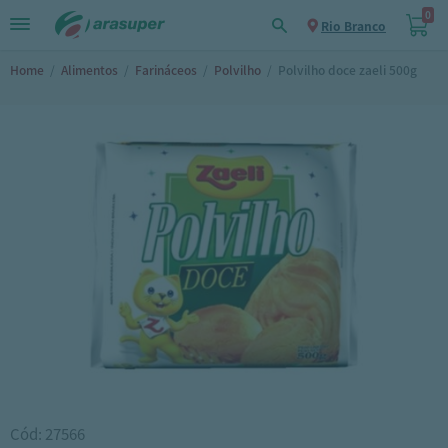
0
Rio Branco
Home
/
Alimentos
/
Farináceos
/
Polvilho
/
Polvilho doce zaeli 500g
Cód: 27566