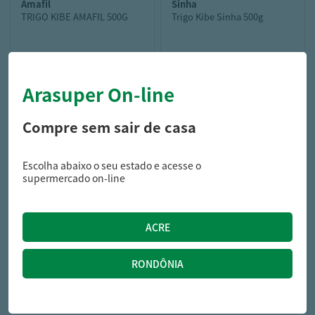
amafil
sinha
TRIGO KIBE AMAFIL 500G
Trigo Kibe Sinha 500g
Arasuper On-line
5,99
9,99
R$
R$
Compre sem sair de casa
Escolha abaixo o seu estado e acesse o
supermercado on-line
campilar
Lentilha Campilar 500g