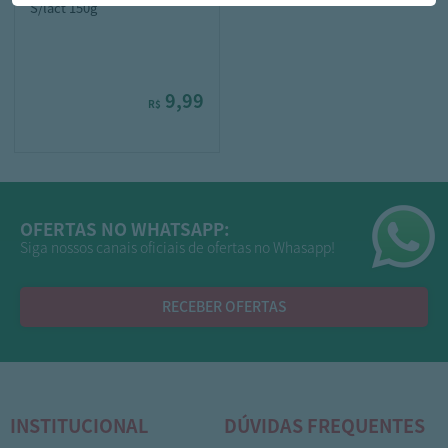
S/lact 150g
9,99
R$
OFERTAS NO WHATSAPP:
Siga nossos canais oficiais de ofertas no Whasapp!
RECEBER OFERTAS
INSTITUCIONAL
DÚVIDAS FREQUENTES