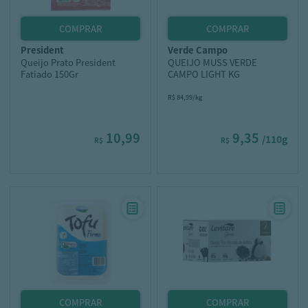
president
verde campo
Queijo Prato President
QUEIJO MUSS VERDE
Fatiado 150Gr
CAMPO LIGHT KG
R$ 84,99/kg
10,99
9,35
/110g
R$
R$