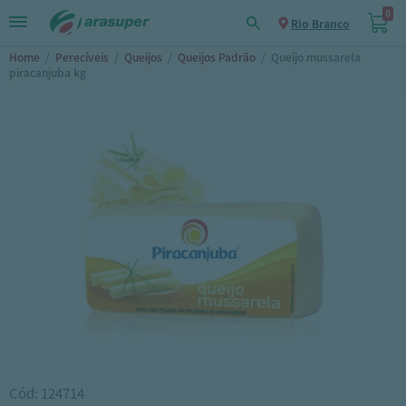
0
Rio Branco
Home
/
Perecíveis
/
Queijos
/
Queijos Padrão
/
Queijo mussarela
piracanjuba kg
Cód: 124714