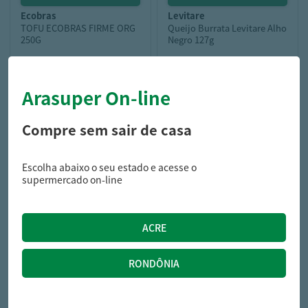
ecobras
levitare
TOFU ECOBRAS FIRME ORG
Queijo Burrata Levitare Alho
250G
Negro 127g
Arasuper On-line
31,09
29,99
R$
R$
Compre sem sair de casa
Escolha abaixo o seu estado e acesse o
supermercado on-line
italac
Queijo Mussarela Italac