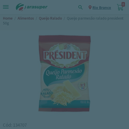
0
Rio Branco
Home
/
Alimentos
/
Queijo Ralado
/
Queijo parmesão ralado president
50g
Cód: 134707