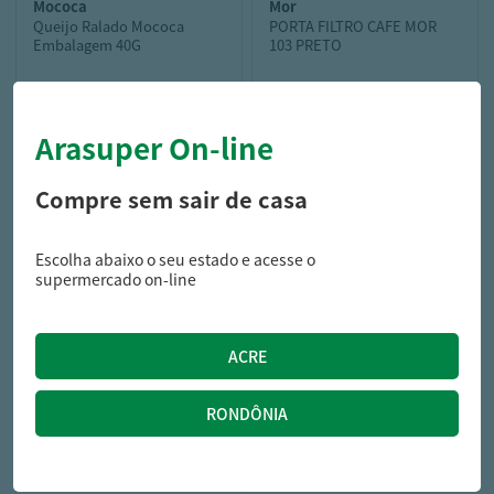
mococa
mor
Queijo Ralado Mococa
PORTA FILTRO CAFE MOR
Embalagem 40G
103 PRETO
Arasuper On-line
4,59
14,99
R$
R$
Compre sem sair de casa
Escolha abaixo o seu estado e acesse o
supermercado on-line
marilan
BISC CREAM CRACKER
MARILAN 300G MAN