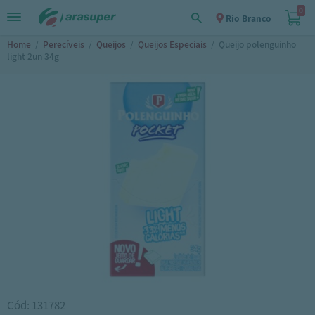
0
Rio Branco
Home
/
Perecíveis
/
Queijos
/
Queijos Especiais
/
Queijo polenguinho
light 2un 34g
Cód: 131782