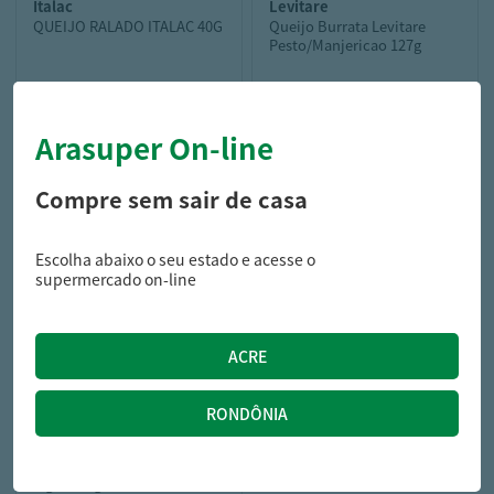
italac
levitare
QUEIJO RALADO ITALAC 40G
Queijo Burrata Levitare
Pesto/Manjericao 127g
Arasuper On-line
4,79
29,99
R$
R$
Compre sem sair de casa
Escolha abaixo o seu estado e acesse o
supermercado on-line
president
Cream Cheese President
Light 150g