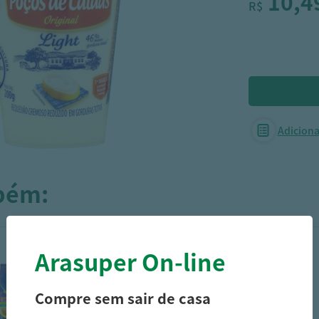
10,4
R$
Adicionar
mbém:
Arasuper On-line
Compre sem sair de casa