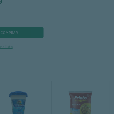
9
 a lista