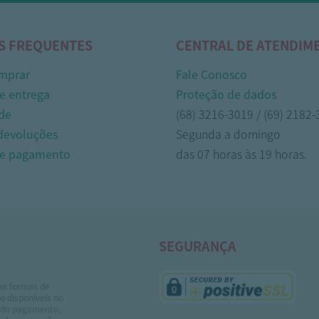
S FREQUENTES
CENTRAL DE ATENDIM
mprar
Fale Conosco
e entrega
Proteção de dados
de
(68) 3216-3019 / (69) 2182
 devoluções
Segunda a domingo
de pagamento
das 07 horas às 19 horas.
SEGURANÇA
as formas de
 disponíveis no
do pagamento,