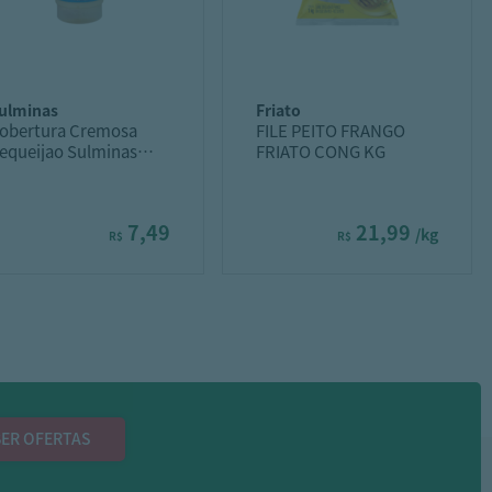
sulminas
friato
obertura Cremosa
FILE PEITO FRANGO
equeijao Sulminas
FRIATO CONG KG
opo 200g
7,49
21,99
/kg
R$
R$
ER OFERTAS