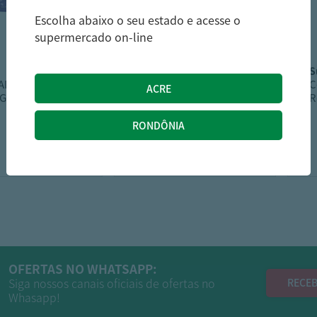
Escolha abaixo o seu estado e acesse o
supermercado on-line
molico
ADO FRANGO
IOG MOLICO TRIPLO
C
ETS 275G KIDS
ZERO 170G BAUNILHA
R
C
10,59
4,59
R$
R$
OFERTAS NO WHATSAPP:
Siga nossos canais oficiais de ofertas no
RECEB
Whasapp!