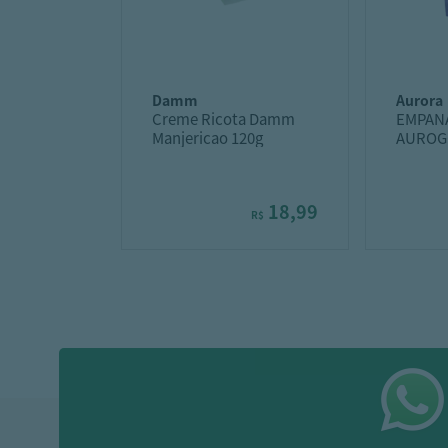
damm
aurora
Creme Ricota Damm
EMPAN
Manjericao 120g
AUROGG
QJO
18,99
R$