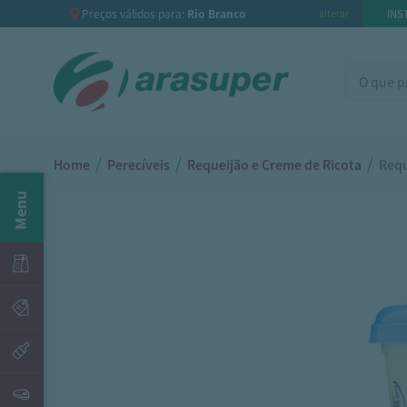
Preços válidos para:
Rio Branco
INS
alterar
/
/
/
Home
Perecíveis
Requeijão e Creme de Ricota
Requ
Menu