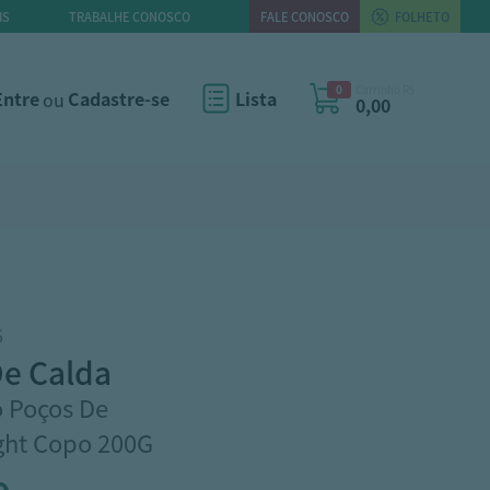
IS
TRABALHE CONOSCO
FALE CONOSCO
FOLHETO
0
Carrinho R$
Entre
ou
Cadastre-se
Lista
0,00
6
de calda
 Poços De
ght Copo 200G