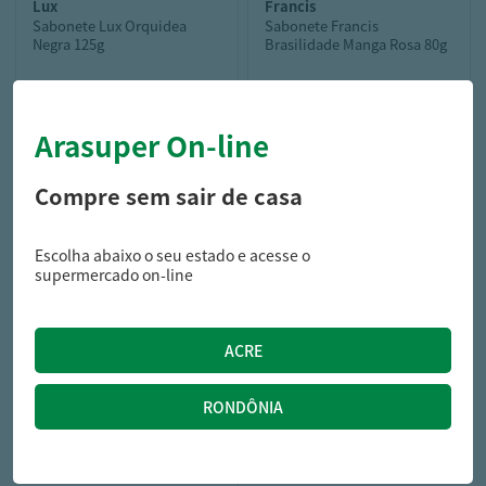
lux
francis
Sabonete Lux Orquidea
Sabonete Francis
Negra 125g
Brasilidade Manga Rosa 80g
Arasuper On-line
4,39
3,99
R$
R$
Compre sem sair de casa
Escolha abaixo o seu estado e acesse o
supermercado on-line
plasutil
CANECA PLASUTIL TRIO
MICKEY BABY