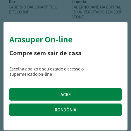
dac
jandaia
CADERNO DAC SMART TICO
CADERNO JANDAIA ESPIRAL
E TECO 80F
CD UNIVERSITÁRIO 12M 192F
STONE
Arasuper On-line
61,49
25,45
R$
R$
Compre sem sair de casa
Escolha abaixo o seu estado e acesse o
supermercado on-line
plasutil
POTE PLASUTIL TRAVA MAIS
175ML A3