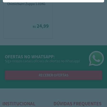
Chimichurri Zuppa 1.01KG
24,99
R$
OFERTAS NO WHATSAPP:
Siga nossos canais oficiais de ofertas no Whasapp!
RECEBER OFERTAS
INSTITUCIONAL
DÚVIDAS FREQUENTES