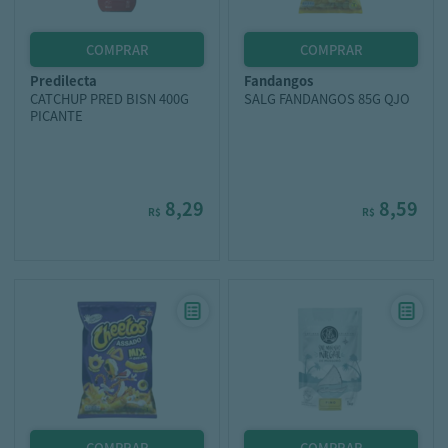
predilecta
fandangos
CATCHUP PRED BISN 400G
SALG FANDANGOS 85G QJO
PICANTE
8,29
8,59
R$
R$