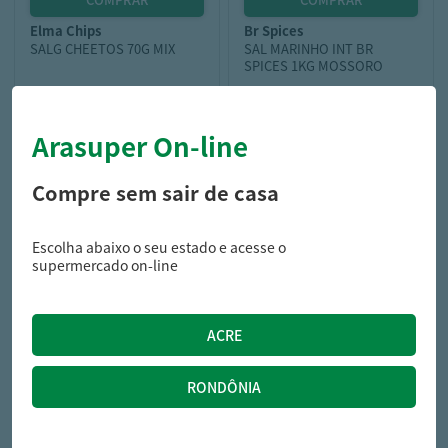
elma chips
br spices
SALG CHEETOS 70G MIX
SAL MARINHO INT BR
SPICES 1KG MOSSORO
Arasuper On-line
9,59
13,69
R$
R$
Compre sem sair de casa
Escolha abaixo o seu estado e acesse o
supermercado on-line
zuppa
Sal De Parrilla Com