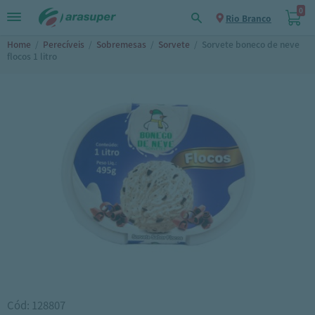
0
Rio Branco
Home
/
Perecíveis
/
Sobremesas
/
Sorvete
/
Sorvete boneco de neve
flocos 1 litro
Cód: 128807