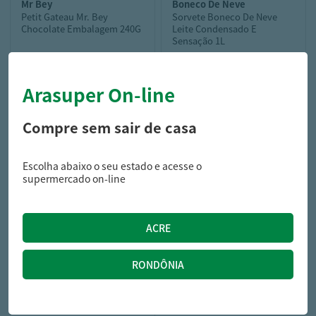
mr bey
boneco de neve
Petit Gateau Mr. Bey
Sorvete Boneco De Neve
Chocolate Embalagem 240G
Leite Condensado E
Sensação 1L
Arasuper On-line
35,99
18,99
R$
R$
Compre sem sair de casa
Escolha abaixo o seu estado e acesse o
supermercado on-line
acaizal
Açaizinho Banana com
Guaraná 70ML